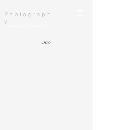
Photograph
y
Erlend Mikael Sæverud
Oslo